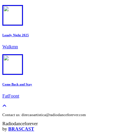
4
Lonely Night 2025
Walkmn
5
Come Back and Stay
FatFoont
Contact us: direcaoartistica@radiodanceforever.com
Radiodanceforever
by
BRASCAST