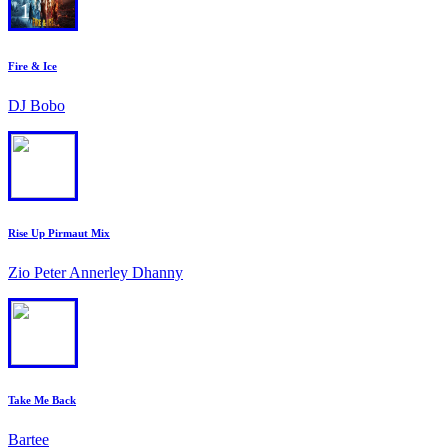
1
Fire & Ice
DJ Bobo
2
Rise Up Pirmaut Mix
Zio Peter Annerley Dhanny
3
Take Me Back
Bartee